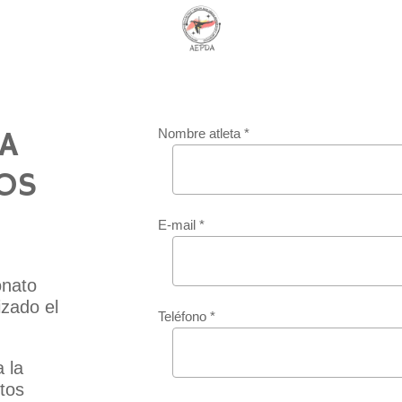
LA
Nombre atleta *
OS
E-mail *
onato
izado el
Teléfono *
 la
otos