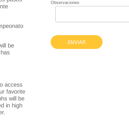
Observaciones
nte
ampeonato
ENVIAR
ill be
 has
 to access
ur favorite
hs will be
ed in high
er.