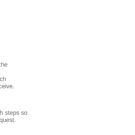
the
ich
ceive.
th steps so
quest.