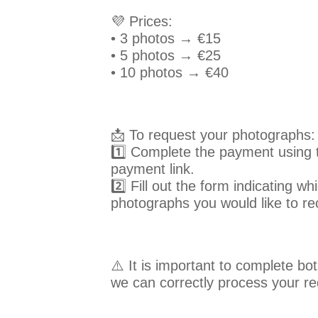
💜 Prices:
• 3 photos → €15
• 5 photos → €25
• 10 photos → €40
📩 To request your photographs:
1️⃣ Complete the payment using 
payment link.
2️⃣ Fill out the form indicating wh
photographs you would like to re
⚠️ It is important to complete bo
we can correctly process your re